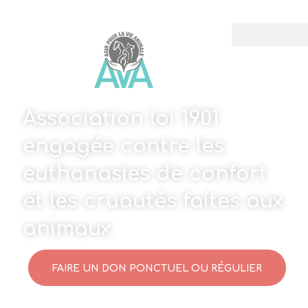
Association loi 1901
engagée contre les
euthanasies de confort
et les cruautés faites aux
animaux
FAIRE UN DON PONCTUEL OU RÉGULIER