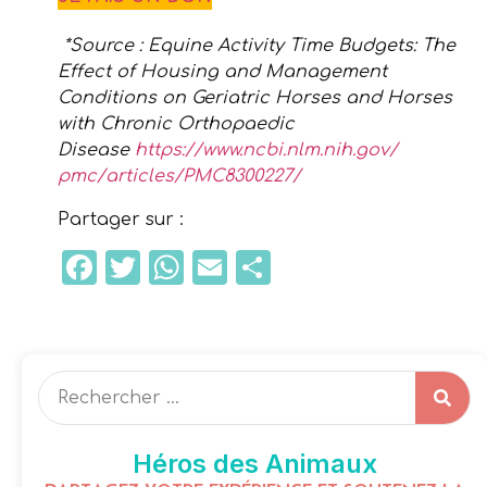
*Source : Equine Activity Time Budgets: The
Effect of Housing and Management
Conditions on Geriatric Horses and Horses
with Chronic Orthopaedic
Disease
https://www.ncbi.nlm.nih.gov/
pmc/articles/PMC8300227/
Partager sur :
Facebook
Twitter
WhatsApp
Email
Partager
Héros des Animaux