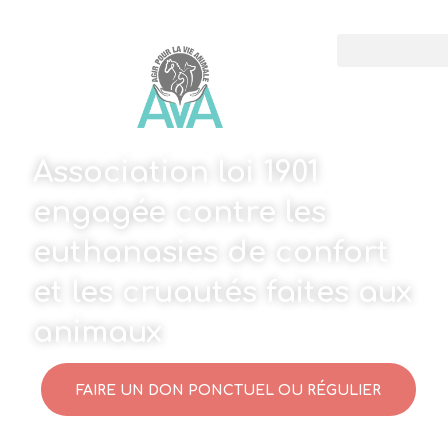
Association loi 1901
engagée contre les
euthanasies de confort
et les cruautés faites aux
animaux
FAIRE UN DON PONCTUEL OU RÉGULIER