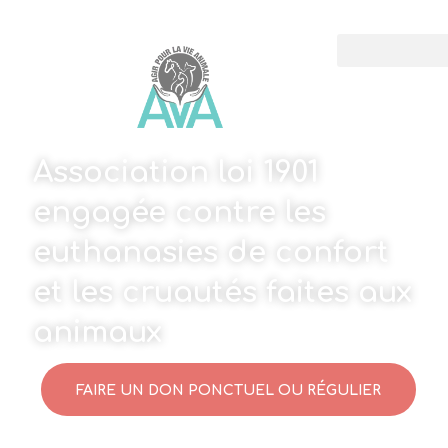
Association loi 1901
engagée contre les
euthanasies de confort
et les cruautés faites aux
animaux
FAIRE UN DON PONCTUEL OU RÉGULIER