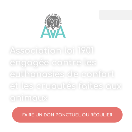
Association loi 1901
engagée contre les
euthanasies de confort
et les cruautés faites aux
animaux
FAIRE UN DON PONCTUEL OU RÉGULIER