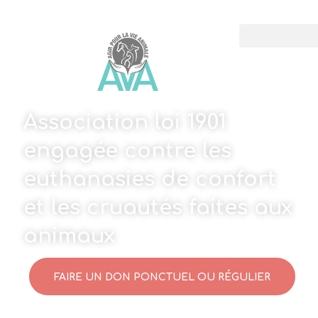
Association loi 1901
engagée contre les
euthanasies de confort
et les cruautés faites aux
animaux
FAIRE UN DON PONCTUEL OU RÉGULIER