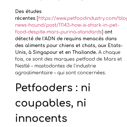
Des études
récentes
[
https://www.petfoodindustry.com/blog
news-hound/post/11143-how-is-shark-in-pet-
food-despite-mars-purina-standards
]
ont
détecté de l’ADN de requins menacés dans
des aliments pour chiens et chats, aux Etats-
Unis, à Singapour et en Thaïlande.
A chaque
fois, ce sont des marques petfood de Mars et
Nestlé – mastodontes de l’industrie
agroalimentaire – qui sont concernées.
Petfooders : ni
coupables, ni
innocents